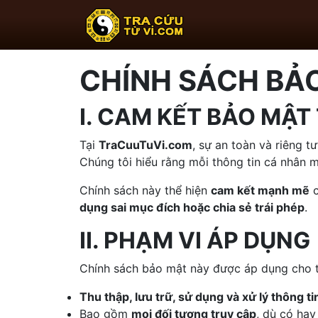
CHÍNH SÁCH BẢ
I. CAM KẾT BẢO MẬT
Tại
TraCuuTuVi.com
, sự an toàn và riêng t
Chúng tôi hiểu rằng mỗi thông tin cá nhân
Chính sách này thể hiện
cam kết mạnh mẽ
dụng sai mục đích hoặc chia sẻ trái phép
.
II. PHẠM VI ÁP DỤNG
Chính sách bảo mật này được áp dụng cho 
Thu thập, lưu trữ, sử dụng và xử lý thông t
Bao gồm
mọi đối tượng truy cập
, dù có hay