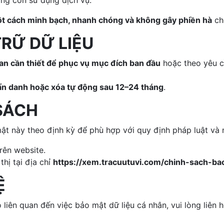
ng còn sử dụng dịch vụ.
t cách minh bạch, nhanh chóng và không gây phiền hà
ch
 TRỮ DỮ LIỆU
ian cần thiết để phục vụ mục đích ban đầu
hoặc theo yêu c
ẩn danh hoặc xóa tự động sau 12–24 tháng
.
 SÁCH
t này theo định kỳ để phù hợp với quy định pháp luật và 
rên website.
hị tại địa chỉ
https://xem.tracuutuvi.com/chinh-sach-b
Ệ
liên quan đến việc bảo mật dữ liệu cá nhân, vui lòng liên h