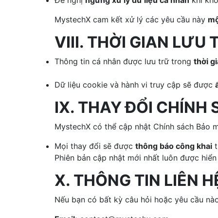
Đề nghị
ngừng xử lý dữ liệu cá nhân
khi khô
MystechX cam kết xử lý các yêu cầu này
mộ
VIII. THỜI GIAN LƯU
Thông tin cá nhân được lưu trữ trong
thời g
Dữ liệu cookie và hành vi truy cập sẽ được
IX. THAY ĐỔI CHÍNH
MystechX có thể cập nhật Chính sách Bảo mậ
Mọi thay đổi sẽ được
thông báo công khai
t
Phiên bản cập nhật mới nhất luôn được hiển t
X. THÔNG TIN LIÊN H
Nếu bạn có bất kỳ câu hỏi hoặc yêu cầu nào 