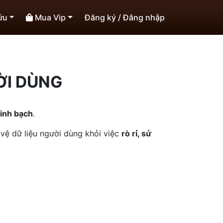
ứu
Mua Vip
Đăng ký
/
Đăng nhập
ỜI DÙNG
minh bạch
.
vệ dữ liệu người dùng khỏi việc
rò rỉ, sử