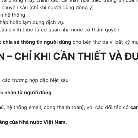
vi và phong thủy chính xác, cá nhân hóa theo thông tin của 
 chuyên sâu (chỉ khi người dùng đồng ý).
ện hệ thống.
nhập hoặc lạm dụng dịch vụ.
 cầu chính thức từ cơ quan nhà nước có thẩm quyền.
 chia sẻ thông tin người dùng
cho bên thứ ba vì bất kỳ m
IN – CHỈ KHI CẦN THIẾT VÀ 
 các trường hợp đặc biệt sau:
ác nhận từ người dùng
.
ủ, hệ thống email, cổng thanh toán), với các đối tác có
ca
ăng của Nhà nước Việt Nam
.