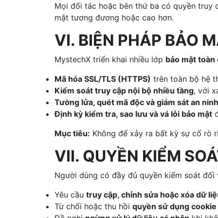
Mọi đối tác hoặc bên thứ ba có quyền truy 
mật tương đương hoặc cao hơn.
VI. BIỆN PHÁP BẢO 
MystechX triển khai nhiều lớp
bảo mật toàn 
Mã hóa SSL/TLS (HTTPS)
trên toàn bộ hệ t
Kiểm soát truy cập nội bộ nhiều tầng
, với 
Tường lửa, quét mã độc và giám sát an nin
Định kỳ kiểm tra, sao lưu và vá lỗi bảo mật
đ
Mục tiêu:
Không để xảy ra bất kỳ sự cố rò rỉ
VII. QUYỀN KIỂM SO
Người dùng có đầy đủ quyền kiểm soát đối v
Yêu cầu
truy cập, chỉnh sửa hoặc xóa dữ li
Từ chối hoặc thu hồi
quyền sử dụng cookie