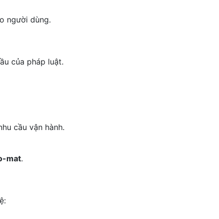
o người dùng.
ầu của pháp luật.
nhu cầu vận hành.
ao-mat
.
ệ: