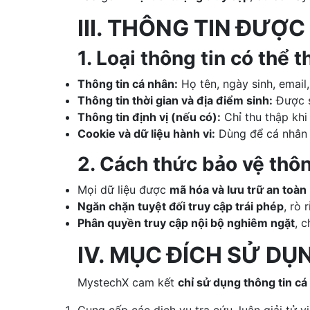
III. THÔNG TIN ĐƯỢ
1. Loại thông tin có thể t
Thông tin cá nhân:
Họ tên, ngày sinh, email
Thông tin thời gian và địa điểm sinh:
Được s
Thông tin định vị (nếu có):
Chỉ thu thập kh
Cookie và dữ liệu hành vi:
Dùng để cá nhân h
2. Cách thức bảo vệ thôn
Mọi dữ liệu được
mã hóa và lưu trữ an toàn
Ngăn chặn tuyệt đối truy cập trái phép
, rò 
Phân quyền truy cập nội bộ nghiêm ngặt
, 
IV. MỤC ĐÍCH SỬ DỤ
MystechX cam kết
chỉ sử dụng thông tin c