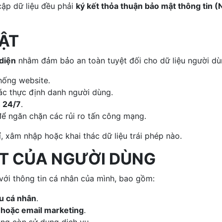
cập dữ liệu đều phải
ký kết thỏa thuận bảo mật thông tin 
MẬT
diện
nhằm đảm bảo an toàn tuyệt đối cho dữ liệu người dù
hống website.
xác thực định danh người dùng.
h 24/7
.
ể ngăn chặn các rủi ro tấn công mạng.
, xâm nhập hoặc khai thác dữ liệu trái phép nào.
ÁT CỦA NGƯỜI DÙNG
ới thông tin cá nhân của mình, bao gồm:
ệu cá nhân
.
 hoặc email marketing
.