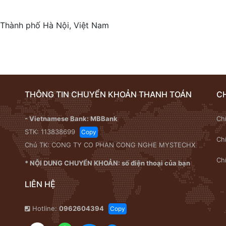
Thành phố Hà Nội, Việt Nam
THÔNG TIN CHUYỂN KHOẢN THANH TOÁN
C
- Vietnamese Bank: MBBank
Ch
STK:
113838699
Copy
Ch
Chủ TK: CONG TY CO PHAN CONG NGHE MYSTECHX
Ch
* NỘI DUNG CHUYỂN KHOẢN: số điện thoại của bạn
LIÊN HỆ
Hotline:
0962604394
Copy