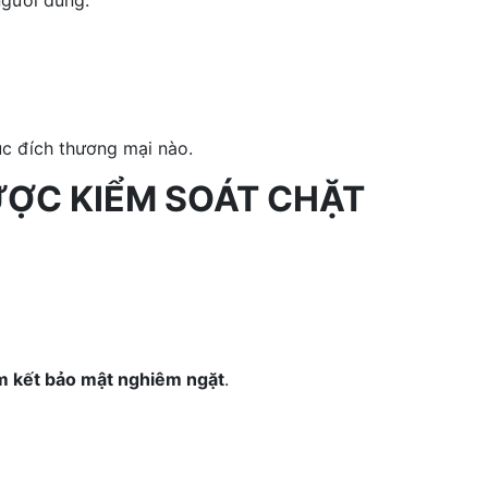
người dùng.
ục đích thương mại nào.
ĐƯỢC KIỂM SOÁT CHẶT
m kết bảo mật nghiêm ngặt
.