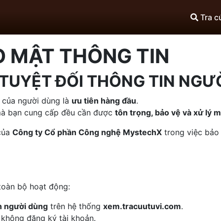
Tra c
O MẬT THÔNG TIN
 TUYỆT ĐỐI THÔNG TIN NGƯ
ư của người dùng là
ưu tiên hàng đầu
.
 mà bạn cung cấp đều cần được
tôn trọng, bảo vệ và xử lý 
của
Công ty Cổ phần Công nghệ MystechX
trong việc bảo 
toàn bộ hoạt động:
in người dùng
trên hệ thống
xem.tracuutuvi.com
.
 không đăng ký tài khoản.