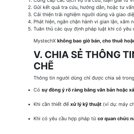
Cung cấp các dịch vụ tra cứu, luận giải tử 
Gửi kết quả tra cứu, hướng dẫn, hoặc tư vấn
Cải thiện trải nghiệm người dùng và giao di
Phát hiện, ngăn chặn hành vi gian lận, xâm 
Tuân thủ các quy định pháp luật khi có yêu
MystechX
không bao giờ bán, cho thuê hoặc
V. CHIA SẺ THÔNG T
CHẼ
Thông tin người dùng chỉ được chia sẻ trong
Có
sự đồng ý rõ ràng bằng văn bản hoặc x
Khi cần thiết để
xử lý kỹ thuật
(ví dụ: máy ch
Khi có yêu cầu hợp pháp từ
cơ quan chức n